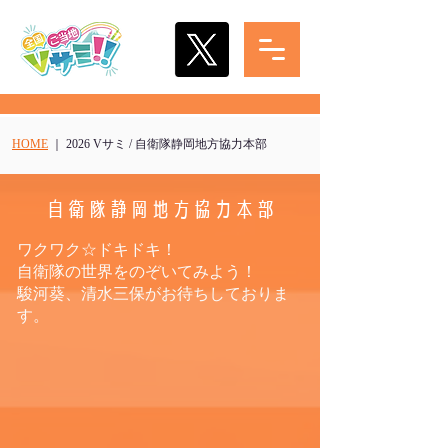
HOME
｜ 2026 Vサミ / 自衛隊静岡地方協力本部
自衛隊静岡地方協力本部
ワクワク☆ドキドキ！
自衛隊の世界をのぞいてみよう！
駿河葵、清水三保がお待ちしておりま
す。